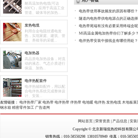
用户答疑
耐高温加热电缆(可达
600℃)，应用于高温工业
电热带使用事故频发的原因有哪些？
管道、罐体等的加热...
隧道内电热带供电电源点的正确选择
发热电缆
电热带尾端有没有必要采用终端盒呢
利用合金电阻丝通电发
MI高温金属电加热带你们了解多少
热，实现家庭、建筑、管
道、养殖等的采暖...
电伴热带安装中接线盒有哪些用处？
电加热器
高品质电加热设备，对流
动的液态、气态介质进行
保温、加热...
电伴热配套件
电伴热辅助配件，用以配
合电伴热系统完成整体设
计、安装...
友情链接：
电伴热带厂家
电热带
电伴热带
伴热带
电地暖
电伴热
发热电缆
木地板展
钢水箱
精密零件加工
广告道闸
网站首页
|
荣誉资质
|
产品信息
|
安装
Copyright © 北京新瑞侃热控科技有限公司（New
销售热线：010-58550298 13810570949 传真：010-5855