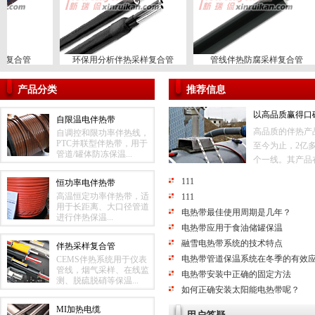
复合管
环保用分析伴热采样复合管
管线伴热防腐采样复合管
产品分类
推荐信息
以高品质赢得口
自限温电伴热带
高品质的伴热产
自调控和限功率伴热线，
PTC并联型伴热带，用于
至今为止，2亿
管道/罐体防冻保温...
个一线。其产品在
111
恒功率电伴热带
高温恒定功率伴热带，适
111
用于长距离、大口径管道
电热带最佳使用周期是几年？
进行伴热保温...
电热带应用于食油储罐保温
融雪电热带系统的技术特点
伴热采样复合管
电热带管道保温系统在冬季的有效
CEMS伴热系统用于仪表
管线，烟气采样、在线监
电热带安装中正确的固定方法
测、脱硫脱硝等保温...
如何正确安装太阳能电热带呢？
MI加热电缆