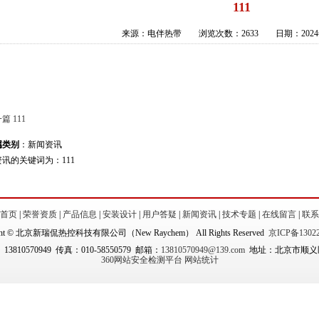
111
来源：电伴热带 浏览次数：2633 日期：2024年
篇 111
属类别
：新闻资讯
讯的关键词为：111
首页
|
荣誉资质
|
产品信息
|
安装设计
|
用户答疑
|
新闻资讯
|
技术专题
|
在线留言
|
联系
ight © 北京新瑞侃热控科技有限公司（New Raychem） All Rights Reserved
京ICP备13022
 13810570949 传真：010-58550579 邮箱：
13810570949@139.com
地址：北京市顺义区
360网站安全检测平台
网站统计