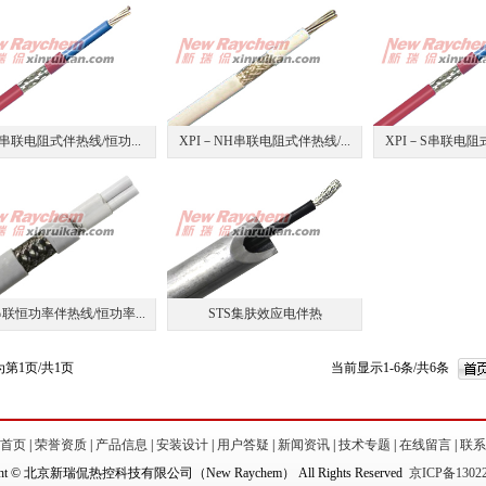
I串联电阻式伴热线/恒功...
XPI－NH串联电阻式伴热线/...
XPI－S串联电阻式
串联恒功率伴热线/恒功率...
STS集肤效应电伴热
第1页/共1页
当前显示1-6条/共6条
首页
|
荣誉资质
|
产品信息
|
安装设计
|
用户答疑
|
新闻资讯
|
技术专题
|
在线留言
|
联系
ight © 北京新瑞侃热控科技有限公司（New Raychem） All Rights Reserved
京ICP备13022