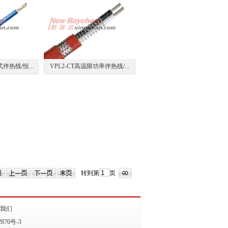
伴热线/恒...
VPL2-CT高温限功率伴热线/...
转到第
页
我们
870号-3