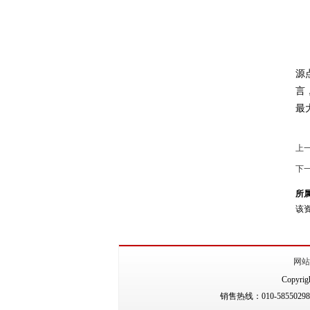
串
源
言
最
上
下
所
该
网站
Copyr
销售热线：010-58550298