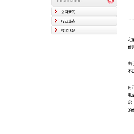
公司新闻
行业热点
技术话题
电
定
使
由
不
同
何
电
启
的