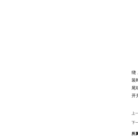
太
绕
装
尾
开
上
下
所